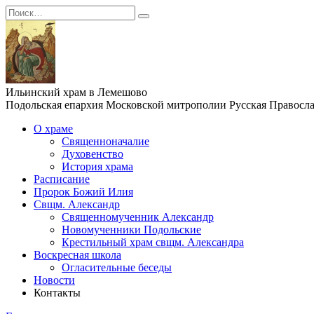
Перейти
Search
к
for:
содержанию
Ильинский храм в Лемешово
Подольская епархия Московской митрополии Русская Правосл
О храме
Священноначалие
Духовенство
История храма
Расписание
Пророк Божий Илия
Свщм. Александр
Священномученник Александр
Новомученники Подольские
Крестильный храм свщм. Александра
Воскресная школа
Огласительные беседы
Новости
Контакты