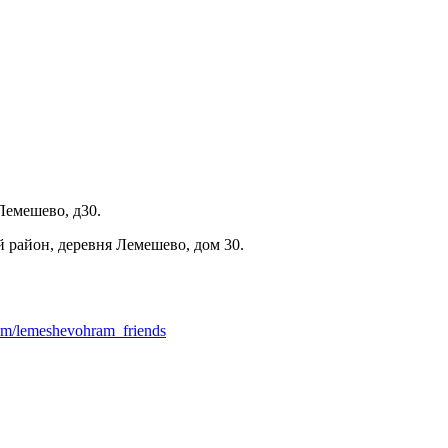
Лемешево, д30.
 район, деревня Лемешево, дом 30.
com/lemeshevohram_friends